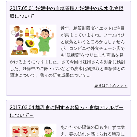
2017.05.01 妊娠中の血糖管理と妊娠中の炭水化物摂
取について
近年、糖質制限ダイエットに注目
が集まっていますね。ブームはひ
と段落というところかもしません
が、コンビニや外食チェーン店で
も"低糖質"をウリにした商品を見
かけるようになりました。さて今回は妊婦さんを対象に検討
した、妊娠中のご飯・パンなどの炭水化物摂取と血糖値との
関連について、我々の研究成果について...
続きはこちら＞＞＞
2017.03.04 離乳食に関するお悩み～食物アレルギー
について～
あたたかい陽気の日も少しずつ増
え、春の訪れを感じられる時期に