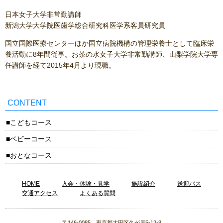
日本女子大学非常勤講師
新潟大学大学院医歯学総合研究科医学系客員研究員
国立国際医療センターほか国立病院機構の管理栄養士として臨床栄
養活動に8年間従事。お茶の水女子大学非常勤講師、山梨学院大学専
任講師を経て2015年4月より現職。
CONTENT
こどもコース
ベビーコース
おとなコース
HOME
入会・体験・見学
施設紹介
送迎バス
交通アクセス
よくある質問
〒146-0085 東京都大田区久が原5-12-8