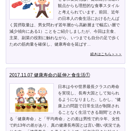
観点からも理想的な食事スタイル
と考えられています。前回、近年
の日本人の食生活におけるたんぱ
く質摂取量は、男女問わず若年層から高齢層まで幅広い層で
減少傾向にある1）ことをご紹介しましたが、今回は主食、
主菜、副菜の役割に触れながら、いつまでも自分の足で歩く
ための筋肉量を確保し、健康寿命を延ばす...
続きはこちら＞＞＞
2017.11.07 健康寿命の延伸と食生活①
日本は今や世界最長クラスの寿命
を実現し、長寿大国として知られ
るようになりました。しかし、“健
康上の問題で日常生活が制限され
ることなく生活できる期間”とされ
る「健康寿命」と「平均寿命」との差は男性で約９年、女性
で約13年の差があり、真の健康長寿国とは言い難い状況であ