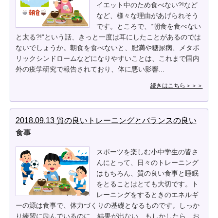
イエット中のため食べない?!など
など、様々な理由があげられそう
です。ところで、“朝食を食べない
と太る?!”という話、きっと一度は耳にしたことがあるのでは
ないでしょうか。朝食を食べないと、肥満や糖尿病、メタボ
リックシンドロームなどになりやすいことは、これまで国内
外の疫学研究で報告されており、体に悪い影響...
続きはこちら＞＞＞
2018.09.13 質の良いトレーニングとバランスの良い
食事
スポーツを楽しむ小中学生の皆さ
んにとって、日々のトレーニング
はもちろん、質の良い食事と睡眠
をとることはとても大切です。ト
レーニングをするときのエネルギ
ーの源は食事で、体力づくりの基礎となるものです。しっか
り練習に励んでいるのに、結果が出ない…もしかしたら、お