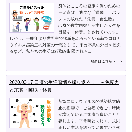
身体とこころの健康を保つための
三要素は、適度な「運動」、バラ
ンスの取れた「栄養・食生活」、
心身の疲労回復と充実した人生を
目指す「休養」とされています。
しかし、一昨年より世界中で猛威をふるっている新型コロナ
ウイルス感染症の対策の一環として、不要不急の外出を控え
るなど、私たちの生活は行動が制限される...
続きはこちら＞＞＞
2020.03.17 日頃の生活習慣を振り返ろう －免疫力
と栄養・睡眠・休養－
新型コロナウィルスの感染拡大防
止の影響で、ご自宅で過ごす時間
が増えているご家庭も多いことと
存じます。平常時と同じく、規則
正しい生活を送っていますか？夜