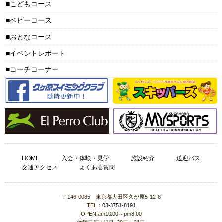
こどもコース
ベビーコース
おとなコース
イベントレポート
コーチコーナー
HOME
入会・体験・見学
施設紹介
送迎バス
交通アクセス
よくある質問
〒146-0085 東京都大田区久が原5-12-8
TEL：
03-3751-8191
OPEN:am10:00～pm8:00
休館日/日･祝日･29日～31日