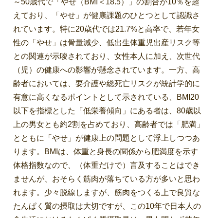
～50歳代で「やせ（BMI＜18.5）」の割合が10％を超
えており、「やせ」が健康課題のひとつとして認識さ
れています。特に20歳代では21.7%と高率で、若年女
性の「やせ」は骨量減少、低出生体重児出産リスク等
との関連が示唆されており、女性本人に加え、次世代
（児）の健康への影響が懸念されています。一方、高
齢者においては、要介護や総死亡リスクが統計学的に
有意に高くなるポイントとして示されている、BMI20
以下を指標とした「低栄養傾向」にある者は、80歳以
上の男女とも約2割を占めており、高齢者では「肥満」
とともに「やせ」が健康上の問題として浮上しつつあ
ります。BMIは、体重と身長の関係から肥満度を示す
体格指数なので、（体重だけで）言及することはでき
ませんが、おそらく筋肉が落ちている方が多いと思わ
れます。少々脱線しますが、筋肉をつくる上で良質な
たんぱく質の摂取は大切ですが、この10年で日本人の