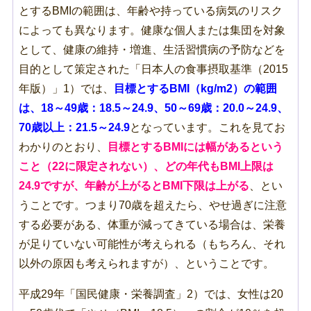
とするBMIの範囲は、年齢や持っている病気のリスク
によっても異なります。健康な個人または集団を対象
として、健康の維持・増進、生活習慣病の予防などを
目的として策定された「日本人の食事摂取基準（2015
年版）」1）では、
目標とするBMI（kg/m2）の範囲
は、18～49歳：18.5～24.9、50～69歳：20.0～24.9、
70歳以上：21.5～24.9
となっています。これを見てお
わかりのとおり、
目標とするBMIには幅があるという
こと（22に限定されない）、どの年代もBMI上限は
24.9ですが、年齢が上がるとBMI下限は上がる
、とい
うことです。つまり70歳を超えたら、やせ過ぎに注意
する必要がある、体重が減ってきている場合は、栄養
が足りていない可能性が考えられる（もちろん、それ
以外の原因も考えられますが）、ということです。
平成29年「国民健康・栄養調査」2）では、女性は20