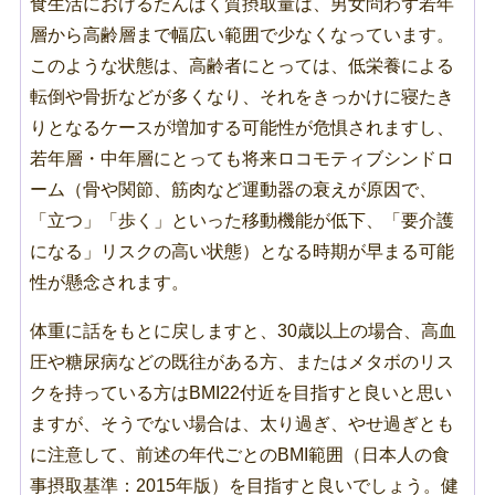
食生活におけるたんぱく質摂取量は、男女問わず若年
層から高齢層まで幅広い範囲で少なくなっています。
このような状態は、高齢者にとっては、低栄養による
転倒や骨折などが多くなり、それをきっかけに寝たき
りとなるケースが増加する可能性が危惧されますし、
若年層・中年層にとっても将来ロコモティブシンドロ
ーム（骨や関節、筋肉など運動器の衰えが原因で、
「立つ」「歩く」といった移動機能が低下、「要介護
になる」リスクの高い状態）となる時期が早まる可能
性が懸念されます。
体重に話をもとに戻しますと、30歳以上の場合、高血
圧や糖尿病などの既往がある方、またはメタボのリス
クを持っている方はBMI22付近を目指すと良いと思い
ますが、そうでない場合は、太り過ぎ、やせ過ぎとも
に注意して、前述の年代ごとのBMI範囲（日本人の食
事摂取基準：2015年版）を目指すと良いでしょう。健